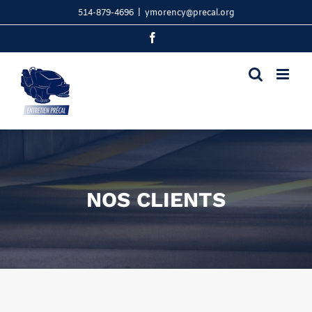
Skip
514-879-4696
|
ymorency@precal.org
to
content
Facebook
NOS CLIENTS